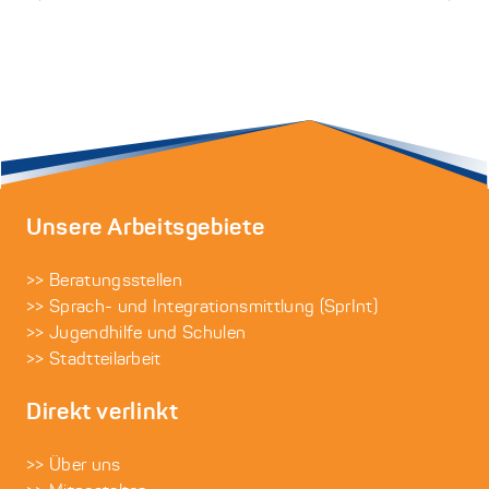
Unsere Arbeitsgebiete
>> Beratungsstellen
>> Sprach- und Integrationsmittlung (SprInt)
>> Jugendhilfe und Schulen
>> Stadtteilarbeit
Direkt verlinkt
>> Über uns