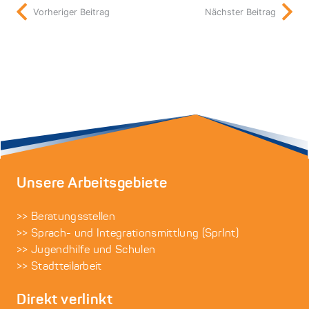
Vorheriger Beitrag
Nächster Beitrag
Unsere Arbeitsgebiete
>> Beratungsstellen
>> Sprach- und Integrationsmittlung (SprInt)
>> Jugendhilfe und Schulen
>> Stadtteilarbeit
Direkt verlinkt