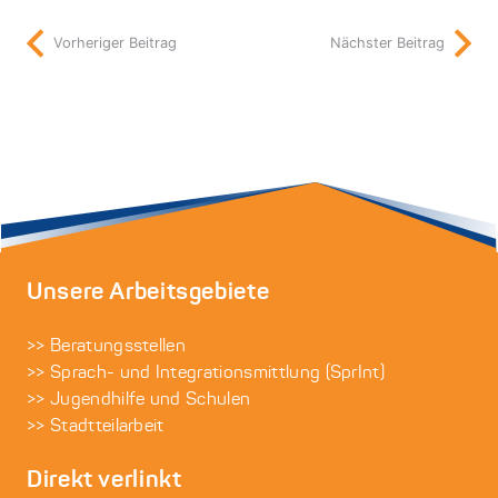
Vorheriger Beitrag
Nächster Beitrag
Unsere Arbeitsgebiete
>> Beratungsstellen
>> Sprach- und Integrationsmittlung (SprInt)
>> Jugendhilfe und Schulen
>> Stadtteilarbeit
Direkt verlinkt